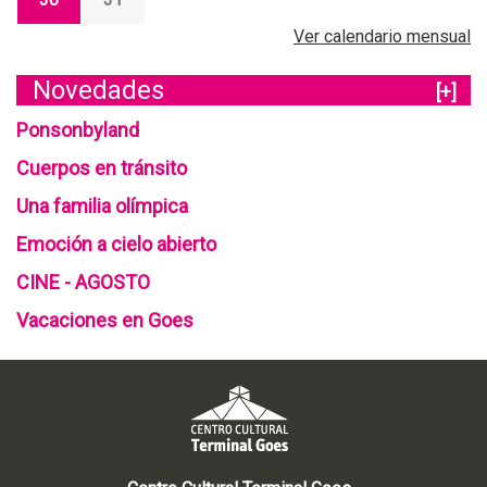
Ver calendario mensual
Novedades
[+]
Ponsonbyland
Cuerpos en tránsito
Una familia olímpica
Emoción a cielo abierto
CINE - AGOSTO
Vacaciones en Goes