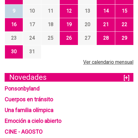
9
10
11
12
13
14
15
16
17
18
19
20
21
22
23
24
25
26
27
28
29
30
31
Ver calendario mensual
Novedades
[+]
Ponsonbyland
Cuerpos en tránsito
Una familia olímpica
Emoción a cielo abierto
CINE - AGOSTO