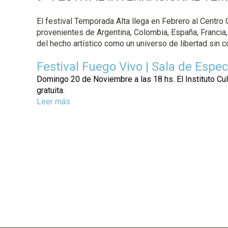
a
El festival Temporada Alta llega en Febrero al Centro 
l
provenientes de Argentina, Colombia, España, Francia, 
del hecho artístico como un universo de libertad sin 
Festival Fuego Vivo | Sala de Espe
Domingo 20 de Noviembre a las 18 hs. El Instituto Cul
gratuita.
Leer más
s
o
b
r
e
F
e
s
t
i
v
a