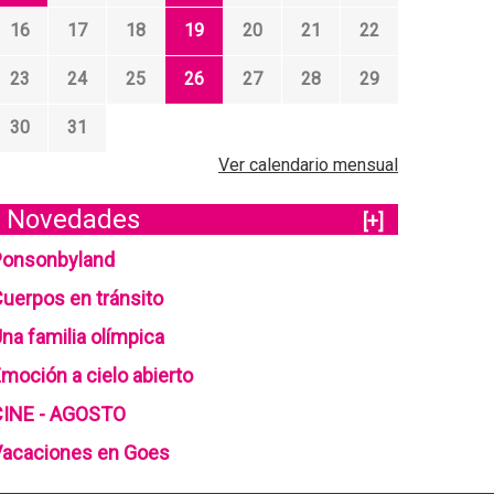
16
17
18
19
20
21
22
23
24
25
26
27
28
29
30
31
Ver calendario mensual
Novedades
[+]
Ponsonbyland
uerpos en tránsito
na familia olímpica
moción a cielo abierto
CINE - AGOSTO
Vacaciones en Goes