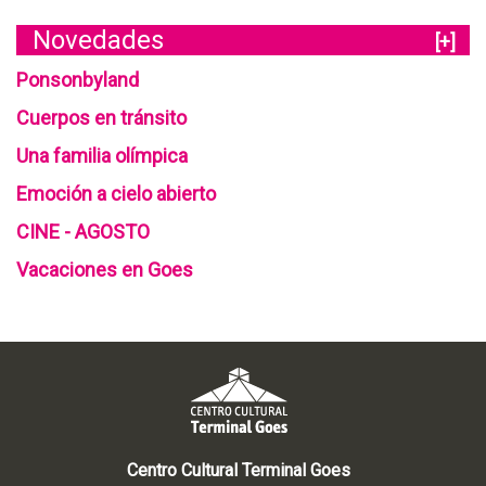
Novedades
[+]
Ponsonbyland
Cuerpos en tránsito
Una familia olímpica
Emoción a cielo abierto
CINE - AGOSTO
Vacaciones en Goes
Centro Cultural Terminal Goes