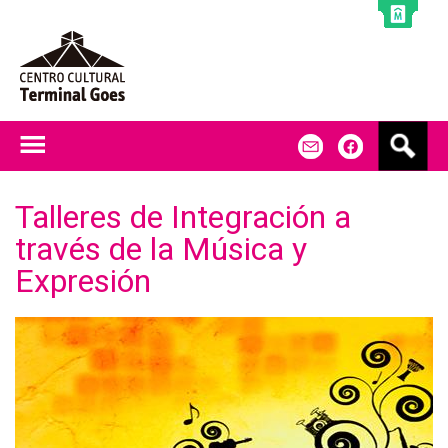
Jump to navigation
B
m
f
u
s
c
Talleres de Integración a
a
través de la Música y
r
Expresión