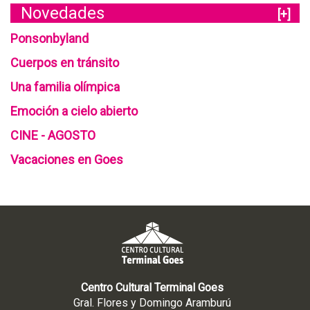
Novedades
[+]
Ponsonbyland
Cuerpos en tránsito
Una familia olímpica
Emoción a cielo abierto
CINE - AGOSTO
Vacaciones en Goes
Centro Cultural Terminal Goes
Gral. Flores y Domingo Aramburú