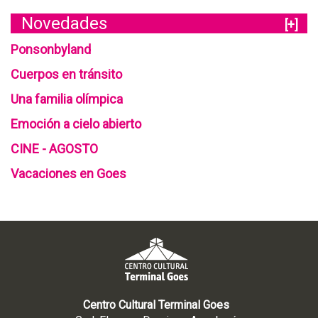
Novedades
[+]
Ponsonbyland
Cuerpos en tránsito
Una familia olímpica
Emoción a cielo abierto
CINE - AGOSTO
Vacaciones en Goes
Centro Cultural Terminal Goes