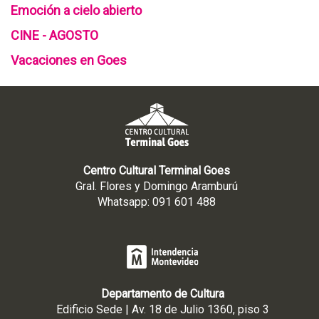
d
1
r
Emoción a cielo abierto
i
5
a
CINE - AGOSTO
c
l
i
T
Vacaciones en Goes
e
e
m
r
b
m
r
i
e
n
d
a
e
l
Centro Cultural Terminal Goes
2
G
Gral. Flores y Domingo Aramburú
0
o
Whatsapp: 091 601 488
1
e
4
s
y
l
e
s
Departamento de Cultura
r
Edificio Sede | Av. 18 de Julio 1360, piso 3