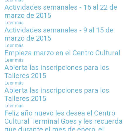
e
Actividades semanales - 16 al 22 de
o
A
b
marzo de 2015
c
r
t
Leer más
s
e
i
Actividades semanales - 9 al 15 de
o
A
v
b
marzo de 2015
c
i
r
t
Leer más
s
d
e
i
Empieza marzo en el Centro Cultural
o
a
A
v
b
Leer más
s
d
c
i
r
Abierta las inscripciones para los
o
e
t
d
e
b
s
i
Talleres 2015
a
A
r
s
v
Leer más
s
d
c
e
e
i
Abierta las inscripciones para los
o
e
t
E
m
d
b
s
i
Talleres 2015
m
a
a
r
s
v
p
Leer más
n
s
d
e
e
i
i
Feliz año nuevo les desea el Centro
a
o
e
A
m
d
e
l
b
s
Cultural Terminal Goes y les recuerda
b
a
a
z
e
r
s
i
que durante el mes de enero, el
n
d
a