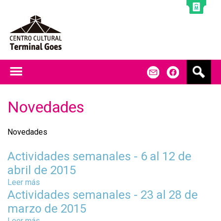
Jump to navigation
B
m
f
u
s
c
Novedades
a
r
Novedades
Actividades semanales - 6 al 12 de
abril de 2015
Leer más
s
Actividades semanales - 23 al 28 de
o
b
marzo de 2015
r
Leer más
s