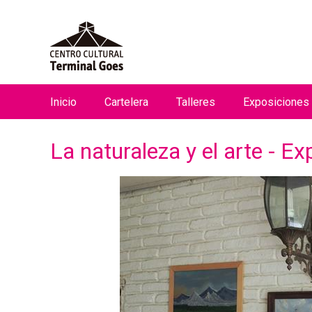
Inicio
Cartelera
Talleres
Exposiciones
M
e
La naturaleza y el arte - E
n
ú
p
r
i
n
c
i
p