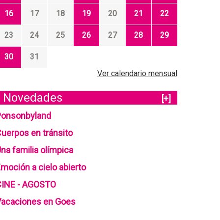
16
17
18
19
20
21
22
23
24
25
26
27
28
29
30
31
Ver calendario mensual
Novedades
[+]
Ponsonbyland
uerpos en tránsito
na familia olímpica
moción a cielo abierto
CINE - AGOSTO
Vacaciones en Goes