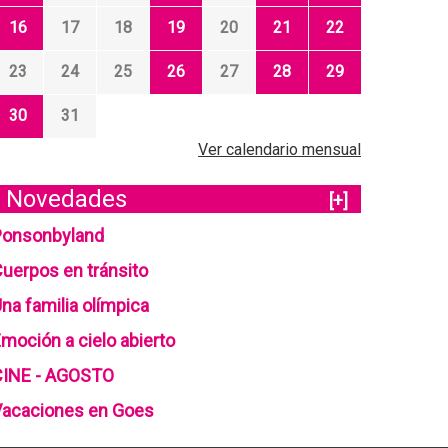
16
17
18
19
20
21
22
23
24
25
26
27
28
29
30
31
Ver calendario mensual
Novedades
[+]
Ponsonbyland
uerpos en tránsito
na familia olímpica
moción a cielo abierto
CINE - AGOSTO
Vacaciones en Goes