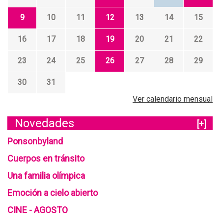
9
10
11
12
13
14
15
16
17
18
19
20
21
22
23
24
25
26
27
28
29
30
31
Ver calendario mensual
Novedades
[+]
Ponsonbyland
Cuerpos en tránsito
Una familia olímpica
Emoción a cielo abierto
CINE - AGOSTO