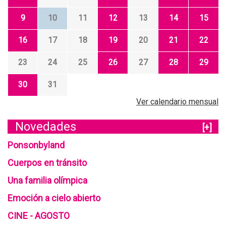
9
10
11
12
13
14
15
16
17
18
19
20
21
22
23
24
25
26
27
28
29
30
31
Ver calendario mensual
Novedades
[+]
Ponsonbyland
Cuerpos en tránsito
Una familia olímpica
Emoción a cielo abierto
CINE - AGOSTO