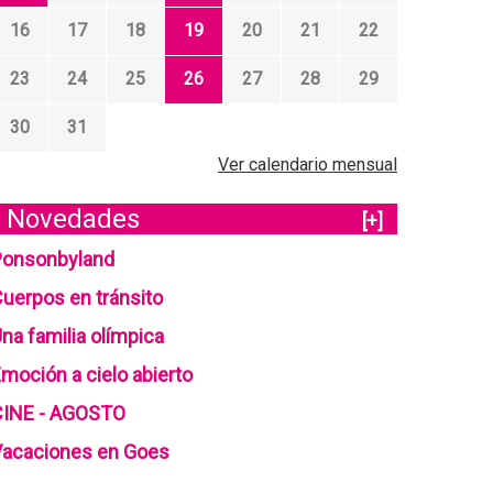
16
17
18
19
20
21
22
23
24
25
26
27
28
29
30
31
Ver calendario mensual
Novedades
[+]
Ponsonbyland
uerpos en tránsito
na familia olímpica
moción a cielo abierto
CINE - AGOSTO
Vacaciones en Goes