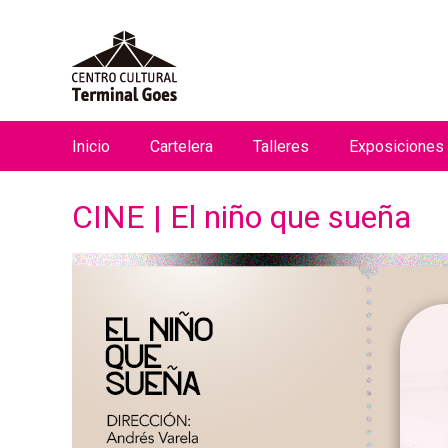
Inicio
Cartelera
Talleres
Exposiciones
M
e
CINE | El niño que sueña
n
ú
p
r
i
n
c
i
p