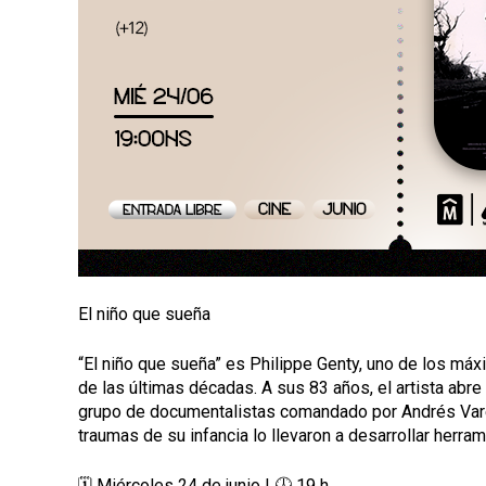
a
l
El niño que sueña
“El niño que sueña” es Philippe Genty, uno de los má
de las últimas décadas. A sus 83 años, el artista abre
grupo de documentalistas comandado por Andrés Varela
traumas de su infancia lo llevaron a desarrollar herrami
🗓️ Miércoles 24 de junio | 🕖 19 h