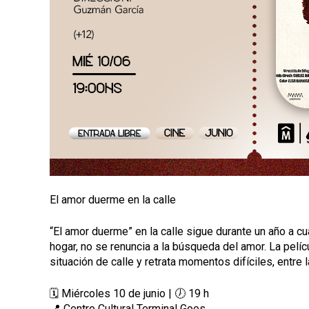
a
l
El amor duerme en la calle
“El amor duerme” en la calle sigue durante un año a cua
hogar, no se renuncia a la búsqueda del amor. La pelíc
situación de calle y retrata momentos difíciles, entre l
🗓️ Miércoles 10 de junio | 🕖 19 h
📍 Centro Cultural Terminal Goes