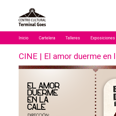
Inicio
Cartelera
Talleres
Exposiciones
M
e
CINE | El amor duerme en l
n
ú
p
r
i
n
c
i
p