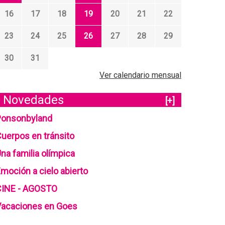
16
17
18
19
20
21
22
23
24
25
26
27
28
29
30
31
Ver calendario mensual
Novedades
[+]
Ponsonbyland
uerpos en tránsito
na familia olímpica
moción a cielo abierto
CINE - AGOSTO
Vacaciones en Goes