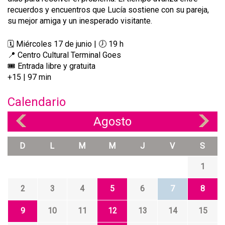
recuerdos y encuentros que Lucía sostiene con su pareja,
su mejor amiga y un inesperado visitante.
🗓️ Miércoles 17 de junio | 🕖 19 h
📍 Centro Cultural Terminal Goes
🎟️ Entrada libre y gratuita
+15 | 97 min
Calendario
Agosto
«
»
D
L
M
M
J
V
S
1
2
3
4
5
6
7
8
9
10
11
12
13
14
15