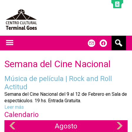
Jump to navigation
B
m
f
u
s
c
Semana del Cine Nacional
a
r
Música de película | Rock and Roll
Actitud
Semana del Cine Nacional del 9 al 12 de Febrero en Sala de
espectáculos. 19 hs. Entrada Gratuita.
Leer más
s
Calendario
o
b
Agosto
«
»
r