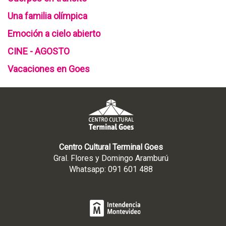
k
Una familia olímpica
a
n
Emoción a cielo abierto
d
CINE - AGOSTO
R
o
Vacaciones en Goes
l
l
A
c
t
i
t
Centro Cultural Terminal Goes
u
Gral. Flores y Domingo Aramburú
d
Whatsapp: 091 601 488