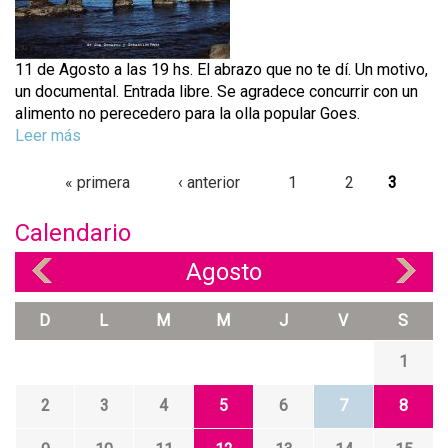
a
n
e
d
s
a
e
e
h
11 de Agosto a las 19 hs. El abrazo que no te dí. Un motivo,
c
n
un documental. Entrada libre. Se agradece concurrir con un
e
a
t
alimento no perecedero para la olla popular Goes.
n
a
l
Leer más
s
c
c
a
o
i
i
P
d
b
« primera
‹ anterior
1
2
3
o
ó
á
r
n
e
n
e
g
e
Calendario
d
r
D
s
i
e
a
o
Agosto
s
«
»
l
n
c
?
o
i
a
u
b
"
b
D
L
M
M
J
V
S
m
s
r
r
e
e
1
o
n
p
:
t
o
2
3
4
5
6
7
8
H
a
e
i
l
m