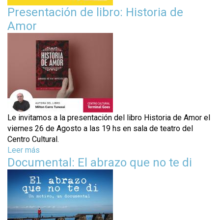
a
n
Presentación de libro: Historia de
e
m
Amor
s
a
E
-
s
¿
q
u
C
i
u
n
á
e
n
r
Le invitamos a la presentación del libro Historia de Amor el
a
viernes 26 de Agosto a las 19 hs en sala de teatro del
t
s
Centro Cultural.
o
|
Leer más
s
v
M
Documental: El abrazo que no te di
o
u
a
b
e
r
l
s
e
e
t
P
u
r
r