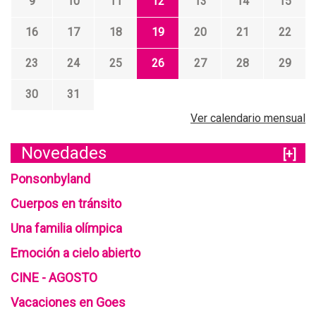
9
10
11
12
13
14
15
s
:
a
t
E
s
16
17
18
19
20
21
22
o
l
p
r
a
o
23
24
25
26
27
28
29
i
b
p
a
r
u
30
31
d
a
l
e
Ver calendario mensual
z
a
A
o
r
m
Novedades
q
[+]
e
o
u
s
r
Ponsonbyland
e
n
Cuerpos en tránsito
o
Una familia olímpica
t
e
Emoción a cielo abierto
d
i
CINE - AGOSTO
Vacaciones en Goes