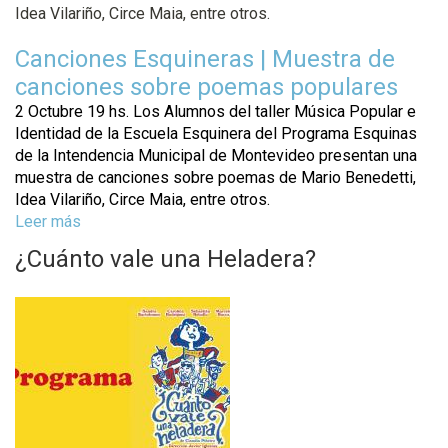
C
T
Idea Vilariño, Circe Maia, entre otros.
a
e
n
Canciones Esquineras | Muestra de
a
t
t
canciones sobre poemas populares
a
r
2 Octubre 19 hs. Los Alumnos del taller Música Popular e
d
o
Identidad de la Escuela Esquinera del Programa Esquinas
a
de la Intendencia Municipal de Montevideo presentan una
s
muestra de canciones sobre poemas de Mario Benedetti,
|
Idea Vilariño, Circe Maia, entre otros.
S
Leer más
a
s
l
o
¿Cuánto vale una Heladera?
a
b
d
r
e
e
P
T
C
r
e
a
o
a
n
t
c
g
r
i
r
o
o