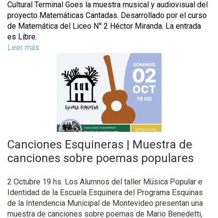
Cultural Terminal Goes la muestra musical y audiovisual del
F
proyecto Matemáticas Cantadas. Desarrollado por el curso
u
de Matemática del Liceo N° 2 Héctor Miranda. La entrada
e
es Libre.
n
Leer más
s
t
o
e
b
o
r
v
e
e
M
j
a
u
t
n
e
a
Canciones Esquineras | Muestra de
m
|
á
canciones sobre poemas populares
S
t
a
i
l
2 Octubre 19 hs. Los Alumnos del taller Música Popular e
c
a
Identidad de la Escuela Esquinera del Programa Esquinas
a
d
de la Intendencia Municipal de Montevideo presentan una
s
e
muestra de canciones sobre poemas de Mario Benedetti,