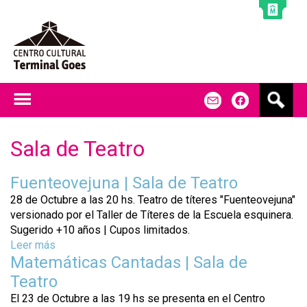
Jump to navigation
B
m
f
u
s
c
Sala de Teatro
a
r
Fuenteovejuna | Sala de Teatro
28 de Octubre a las 20 hs. Teatro de títeres "Fuenteovejuna"
versionado por el Taller de Títeres de la Escuela esquinera.
Sugerido +10 años | Cupos limitados.
Leer más
s
Matemáticas Cantadas | Sala de
o
b
Teatro
r
El 23 de Octubre a las 19 hs se presenta en el Centro
e