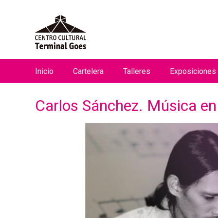
Inicio
Cartelera
Talleres
Exposiciones
M
e
Carlos Sánchez. Música en 
n
ú
p
r
i
n
c
i
p