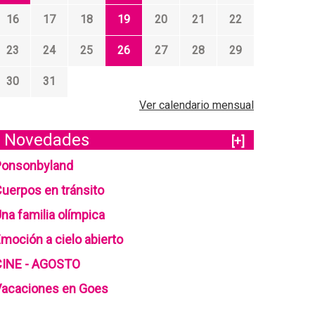
16
17
18
19
20
21
22
23
24
25
26
27
28
29
30
31
Ver calendario mensual
Novedades
[+]
Ponsonbyland
uerpos en tránsito
na familia olímpica
moción a cielo abierto
CINE - AGOSTO
Vacaciones en Goes