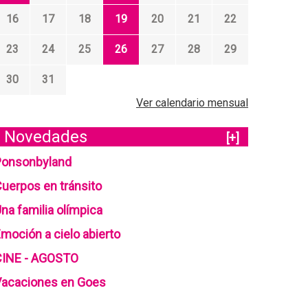
16
17
18
19
20
21
22
23
24
25
26
27
28
29
30
31
Ver calendario mensual
Novedades
[+]
Ponsonbyland
uerpos en tránsito
na familia olímpica
moción a cielo abierto
CINE - AGOSTO
Vacaciones en Goes