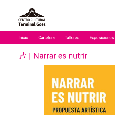
Inicio
Cartelera
Talleres
Exposiciones
M
e
🎶 | Narrar es nutrir
n
ú
p
r
i
n
c
i
p