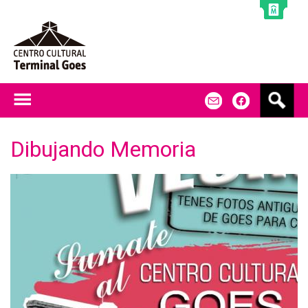
Jump to navigation
B
m
f
u
s
c
Dibujando Memoria
a
r