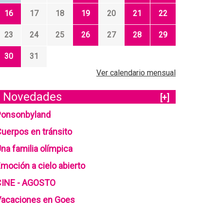
16
17
18
19
20
21
22
23
24
25
26
27
28
29
30
31
Ver calendario mensual
Novedades
[+]
Ponsonbyland
uerpos en tránsito
na familia olímpica
moción a cielo abierto
CINE - AGOSTO
Vacaciones en Goes