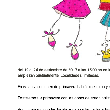
a
l
del 19 al 24 de setiembre de 2017 a las 15:00 hs en l
empiezan puntualmente. Localidades limitadas.
En estas vacaciones de primavera habrá cine, circo y n
Festejemos la primavera con las obras de estos artis
Vení temprano que las localidades son limitadas y lo