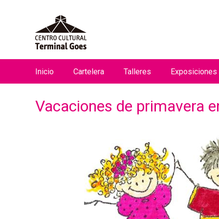
Inicio
Cartelera
Talleres
Exposiciones
M
e
Vacaciones de primavera e
n
ú
p
r
i
n
c
i
p