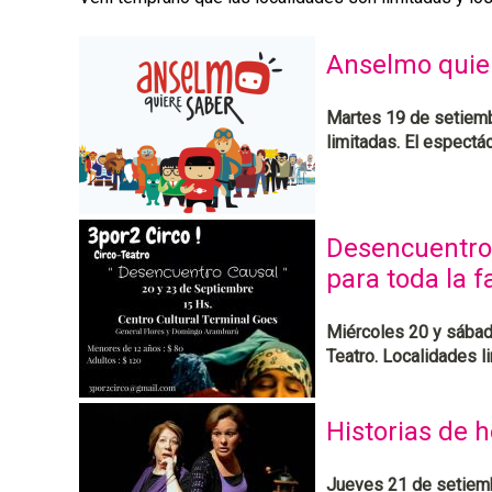
Anselmo quier
Martes 19 de setiembr
limitadas. El espect
Desencuentro 
para toda la f
Miércoles 20 y sábad
Teatro. Localidades l
Historias de h
Jueves 21 de setiemb