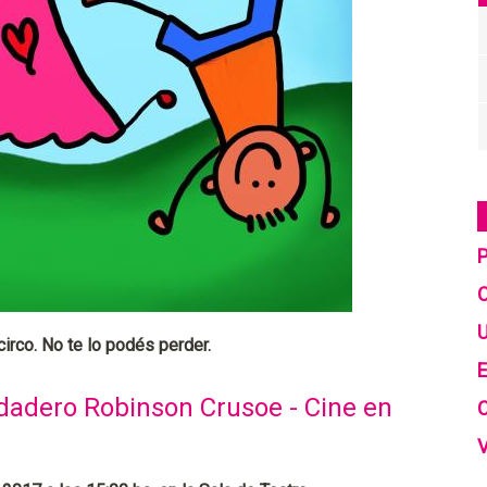
C
U
, circo. No te lo podés perder.
E
erdadero Robinson Crusoe - Cine en