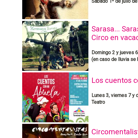
Sábado 1º de julio de 
Sarasa... Sara
Circo en vaca
Domingo 2 y jueves 6 
(en caso de lluvia se 
Los cuentos c
Lunes 3, viernes 7 y 
Teatro
Circomentalis