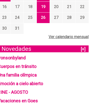
16
17
18
19
20
21
22
23
24
25
26
27
28
29
30
31
Ver calendario mensual
Novedades
[+]
Ponsonbyland
uerpos en tránsito
na familia olímpica
moción a cielo abierto
CINE - AGOSTO
Vacaciones en Goes