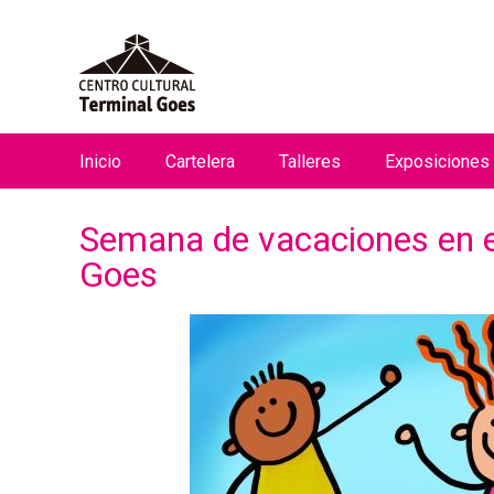
Inicio
Cartelera
Talleres
Exposiciones
M
e
Semana de vacaciones en el
n
Goes
ú
p
r
i
n
c
i
p