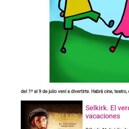
a
l
del 1º al 9 de julio vení a divertirte. Habrá cine, teatro
Selkirk. El v
vacaciones