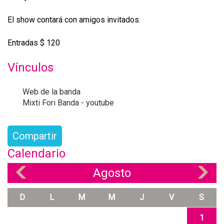
El show contará con amigos invitados.
Entradas $ 120
Vínculos
Web de la banda
Mixti Fori Banda - youtube
Compartir
Calendario
Agosto
«
»
D
L
M
M
J
V
S
1