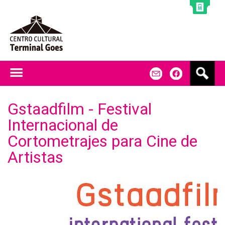
Jump to navigation
B
m
f
u
s
c
Gstaadfilm - Festival
a
Internacional de
r
Cortometrajes para Cine de
Artistas