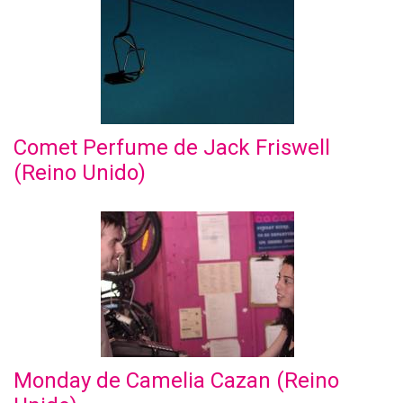
Comet Perfume de Jack Friswell
(Reino Unido)
Monday de Camelia Cazan (Reino