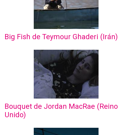
Big Fish de Teymour Ghaderi (Irán)
Bouquet de Jordan MacRae (Reino
Unido)