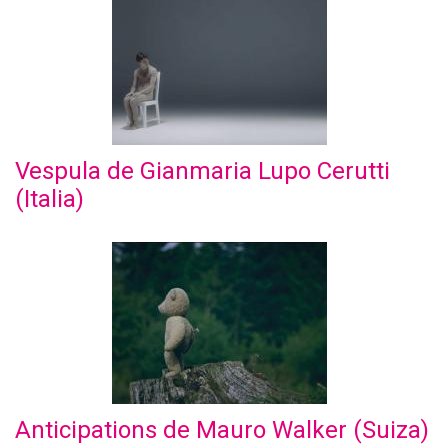
Vespula de Gianmaria Lupo Cerutti
(Italia)
Anticipations de Mauro Walker (Suiza)