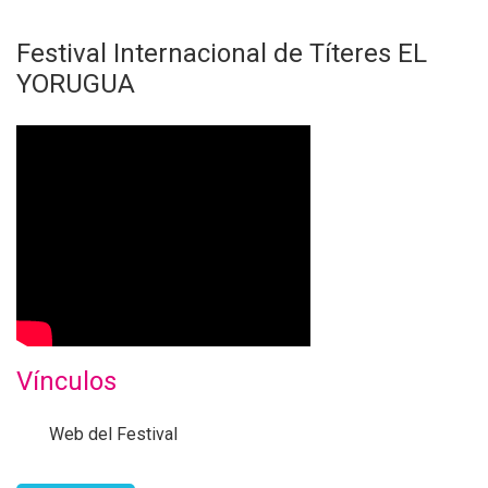
Festival Internacional de Títeres EL
YORUGUA
E
l
Y
o
r
u
g
u
Vínculos
a
2
Web del Festival
0