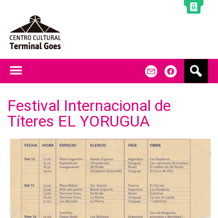
Jump to navigation
B
m
f
u
s
c
Festival Internacional de
a
Títeres EL YORUGUA
r