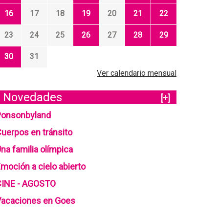
16
17
18
19
20
21
22
23
24
25
26
27
28
29
30
31
Ver calendario mensual
Novedades
[+]
Ponsonbyland
uerpos en tránsito
na familia olímpica
moción a cielo abierto
CINE - AGOSTO
Vacaciones en Goes