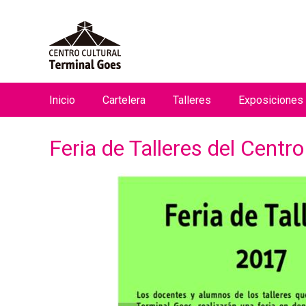
Inicio
Cartelera
Talleres
Exposiciones
M
e
Feria de Talleres del Centr
n
ú
p
r
i
n
c
i
p