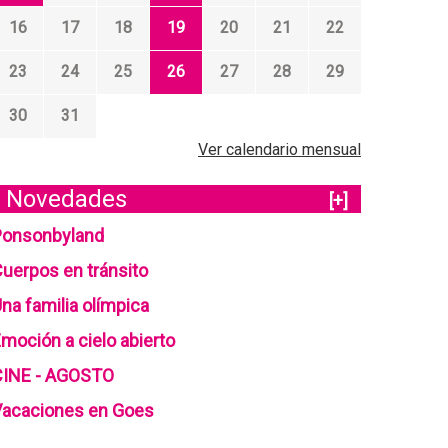
16
17
18
19
20
21
22
23
24
25
26
27
28
29
30
31
Ver calendario mensual
Novedades
[+]
Ponsonbyland
uerpos en tránsito
na familia olímpica
moción a cielo abierto
CINE - AGOSTO
Vacaciones en Goes