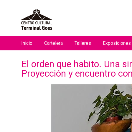
Inicio
Cartelera
Talleres
Exposiciones
M
e
El orden que habito. Una si
n
Proyección y encuentro co
ú
p
r
i
n
c
i
p