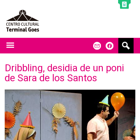
Jump to navigation
B
m
f
u
s
c
Dribbling, desidia de un poni
a
de Sara de los Santos
r