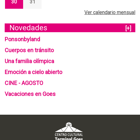
30
31
Ver calendario mensual
Novedades
[+]
Ponsonbyland
Cuerpos en tránsito
Una familia olímpica
Emoción a cielo abierto
CINE - AGOSTO
Vacaciones en Goes