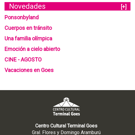
Novedades
[+]
Ponsonbyland
Cuerpos en tránsito
Una familia olímpica
Emoción a cielo abierto
CINE - AGOSTO
Vacaciones en Goes
Centro Cultural Terminal Goes
Gral. Flores y Domingo Aramburú