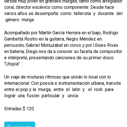
desde muy joven en grandes murgas, tanto como arreglador
coral, director escénico como componente. Desde hace
varios años se desempeña​ ​ como​ ​ tallerista​ ​ y ​ ​docente​ ​ del​
​ género​ ​ murga.
Acompañado por Martín García Herrera en el bajo, Rodrigo
Gambetta Rostro en la guitarra, Negro Méndez en
percusión, Gabriel Mutiuzabal en coros y por Ulises Rivas
en batería, Diego nos da a conocer su faceta de compositor
e intérprete, presentando canciones de su primer disco ​
“Utopía”​ .
Un viaje de misturas rítmicas que unirán lo local con lo
internacional. Con poesía e instrumentación urbana, transita
entre el pop y la​ ​ murga,​ ​ entre​ ​ el​ ​ latin​ ​ y ​ ​ el​ ​ rock​ ​ para​ ​
lograr​ ​ una​ ​ fusión​ ​ particular​ ​ y ​ ​ única.
Entradas $ 120