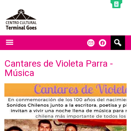
Jump to navigation
B
m
f
u
s
c
Cantares de Violeta Parra -
a
Música
r