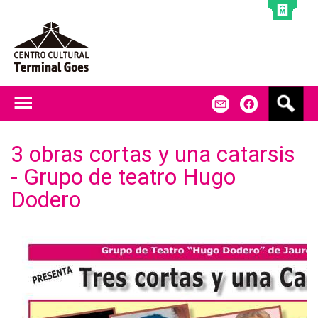
Jump to navigation
B
m
f
u
s
c
3 obras cortas y una catarsis
a
- Grupo de teatro Hugo
r
Dodero