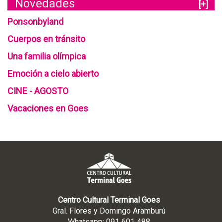
Novedades
[+]
Ponsonbyland
Cuerpos en tránsito
Una familia olímpica
Emoción a cielo abierto
CINE - AGOSTO
Vacaciones en Goes
Centro Cultural Terminal Goes
Gral. Flores y Domingo Aramburú
Whatsapp: 091 601 488