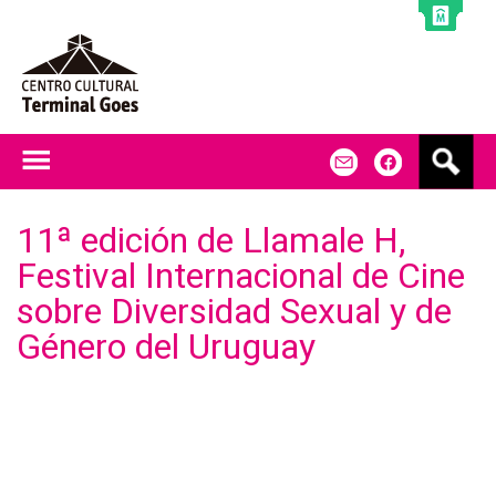
Jump to navigation
B
m
f
u
s
c
11ª edición de Llamale H,
a
Festival Internacional de Cine
r
sobre Diversidad Sexual y de
Género del Uruguay