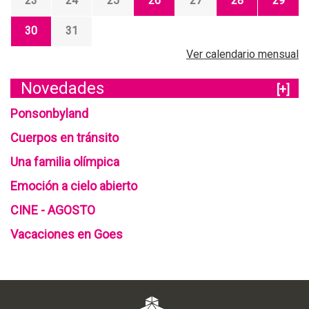
23
24
25
26
27
28
29
30
31
Ver calendario mensual
Novedades
[+]
Ponsonbyland
Cuerpos en tránsito
Una familia olímpica
Emoción a cielo abierto
CINE - AGOSTO
Vacaciones en Goes