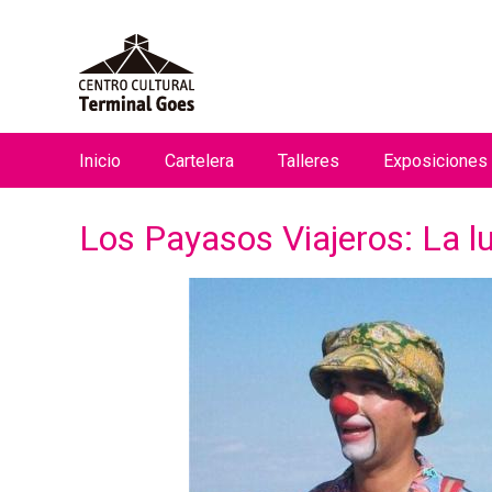
Inicio
Cartelera
Talleres
Exposiciones
M
e
Los Payasos Viajeros: La l
n
ú
p
r
i
n
c
i
p