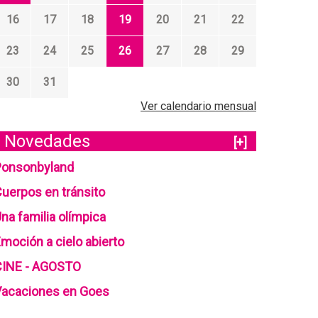
16
17
18
19
20
21
22
23
24
25
26
27
28
29
30
31
Ver calendario mensual
Novedades
[+]
Ponsonbyland
uerpos en tránsito
na familia olímpica
moción a cielo abierto
CINE - AGOSTO
Vacaciones en Goes