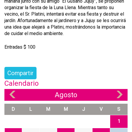
mañana junto con su amigo “El Gusano Jujuy”, se proponen
organizar la fiesta de la Luna Llena. Mientras tanto su
vecino, el Sr. Platini, intentará evitar esa fiesta y destruir el
jardín. Afortunadamente al jardinero y a Jujuy se les ocurrirá
una idea que alejará a Platini, mostrándonos la importancia
de cuidar el medio ambiente.
Entradas $ 100
Compartir
Calendario
Agosto
«
»
D
L
M
M
J
V
S
1