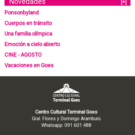
Novedades
[+]
Ponsonbyland
Cuerpos en tránsito
Una familia olímpica
Emoción a cielo abierto
CINE - AGOSTO
Vacaciones en Goes
Centro Cultural Terminal Goes
Gral. Flores y Domingo Aramburú
Whatsapp: 091 601 488