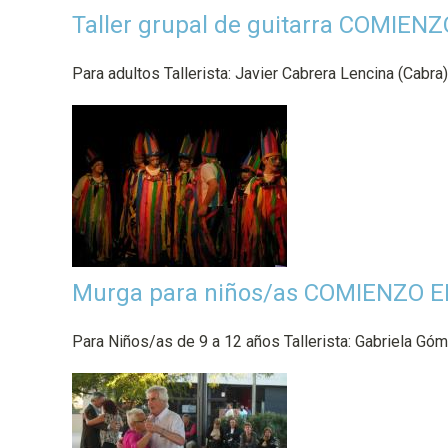
a
Taller grupal de guitarra COMIEN
l
Para adultos Tallerista: Javier Cabrera Lencina (Cabr
Murga para niños/as COMIENZO E
Para Niños/as de 9 a 12 años Tallerista: Gabriela Gó