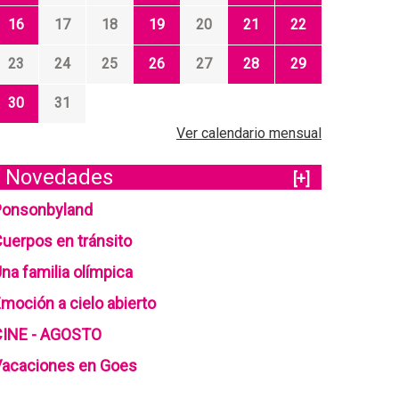
16
17
18
19
20
21
22
23
24
25
26
27
28
29
30
31
Ver calendario mensual
Novedades
[+]
Ponsonbyland
uerpos en tránsito
na familia olímpica
moción a cielo abierto
CINE - AGOSTO
Vacaciones en Goes