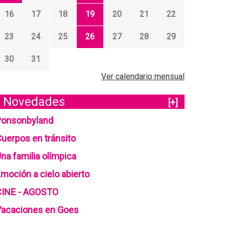
16
17
18
19
20
21
22
23
24
25
26
27
28
29
30
31
Ver calendario mensual
Novedades
[+]
Ponsonbyland
uerpos en tránsito
na familia olímpica
moción a cielo abierto
CINE - AGOSTO
Vacaciones en Goes