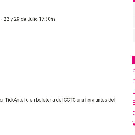
- 22 y 29 de Julio 17:30hs.
C
U
por TickAntel o en boletería del CCTG una hora antes del
E