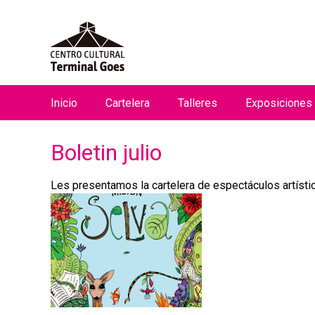
Inicio
Cartelera
Talleres
Exposiciones
M
e
Boletin julio
n
ú
Les presentamos la cartelera de espectáculos artísti
p
r
i
n
c
i
p